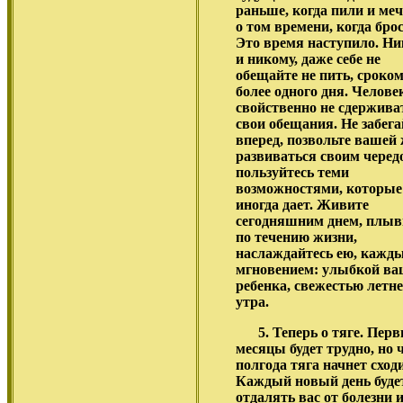
раньше, когда пили и ме
о том времени, когда брос
Это время наступило. Ни
и никому, даже себе не
обещайте не пить, сроко
более одного дня. Челове
свойственно не сдержива
свои обещания. Не забега
вперед, позвольте вашей
развиваться своим черед
пользуйтесь теми
возможностями, которые
иногда дает. Живите
сегодняшним днем, плыв
по течению жизни,
наслаждайтесь ею, кажды
мгновением: улыбкой ва
ребенка, свежестью летне
утра.
5. Теперь о тяге. Пер
месяцы будет трудно, но 
полгода тяга начнет сход
Каждый новый день буде
отдалять вас от болезни и