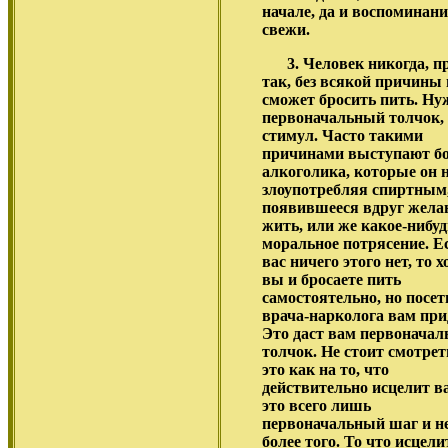
начале, да и воспоминан
свежи.
3. Человек никогда, п
так, без всякой причины 
сможет бросить пить. Ну
первоначальный толчок,
стимул. Часто такими
причинами выступают бо
алкоголика, которые он 
злоупотребляя спиртным,
появившееся вдруг жела
жить, или же какое-нибуд
моральное потрясение. Е
вас ничего этого нет, то х
вы и бросаете пить
самостоятельно, но посет
врача-нарколога вам при
Это даст вам первонача
толчок. Не стоит смотрет
это как на то, что
действительно исцелит ва
это всего лишь
первоначальный шаг и н
более того. То что исцели